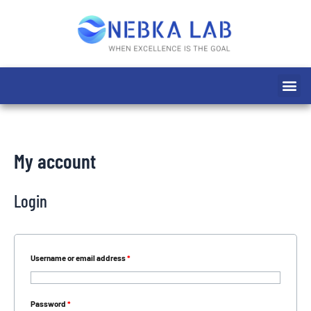
Ir
al
contenido
Me
My account
Login
Username or email address
*
Password
*