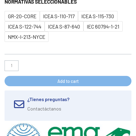
NORMATIVAS SELECCIONABLES
GR-20-CORE
ICEA S-110-717
ICEA S-115-730
ICEA S-122-744
ICEA S-87-640
IEC 60794-1-21
NMX-I-213-NYCE
Add to cart
¿Tienes preguntas?
Contactáctanos