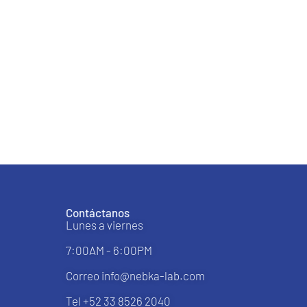
Contáctanos
Lunes a viernes
7:00AM - 6:00PM
Correo info@nebka-lab.com
Tel +52 33 8526 2040