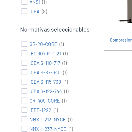
ANSI
(
1
)
ICEA
(
8
)
Normativas seleccionables
Compresió
GR-20-CORE
(
1
)
IEC 60794-1-21
(
1
)
ICEA S-110-717
(
1
)
ICEA S-87-640
(
1
)
ICEA S-115-730
(
1
)
ICEA S-122-744
(
1
)
GR-409-CORE
(
1
)
IEEE-1222
(
1
)
NMX-I-213-NYCE
(
1
)
NMX-I-237-NYCE
(
1
)