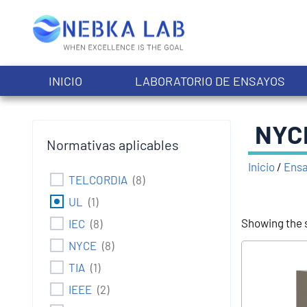
Ir
al
contenido
INICIO
LABORATORIO DE ENSAYOS
NYC
Normativas aplicables
Inicio
/
Ensa
TELCORDIA
(
8
)
UL
(
1
)
Showing the s
IEC
(
8
)
NYCE
(
8
)
TIA
(
1
)
IEEE
(
2
)