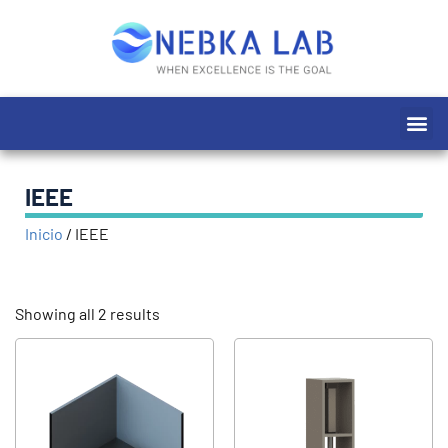
Ir
al
contenido
Me
IEEE
Inicio
/
IEEE
Showing all 2 results