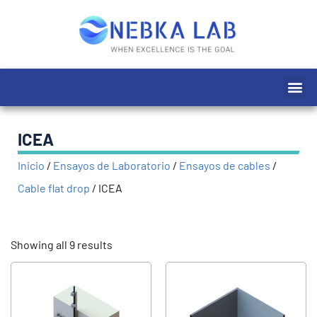
Ir
al
contenido
Me
ICEA
Inicio
/
Ensayos de Laboratorio
/
Ensayos de cables
/
Cable flat drop
/
ICEA
Showing all 9 results