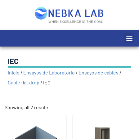
Ir
al
contenido
Me
IEC
Inicio
/
Ensayos de Laboratorio
/
Ensayos de cables
/
Cable flat drop
/
IEC
Showing all 2 results