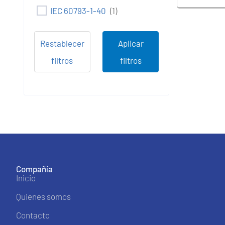
IEC 60793-1-40
(
1
)
IEC 60794-1-22
(
1
)
Restablecer
Aplicar
filtros
filtros
Compañía
Inicio
Quienes somos
Contacto