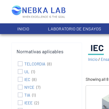
Ir
al
contenido
INICIO
LABORATORIO DE ENSAYOS
IEC
Normativas aplicables
Inicio
/
Ensa
TELCORDIA
(
8
)
UL
(
1
)
Showing all 8
IEC
(
8
)
NYCE
(
7
)
TIA
(
1
)
IEEE
(
2
)