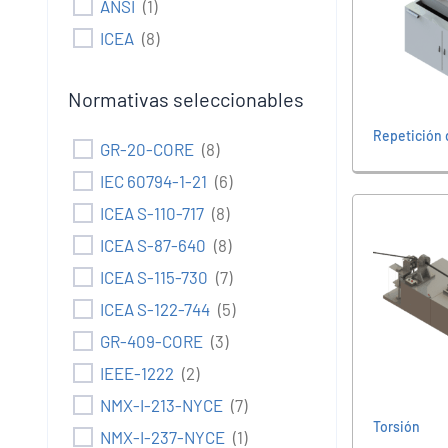
ANSI
(
1
)
ICEA
(
8
)
Normativas seleccionables
Repetición 
GR-20-CORE
(
8
)
IEC 60794-1-21
(
6
)
ICEA S-110-717
(
8
)
ICEA S-87-640
(
8
)
ICEA S-115-730
(
7
)
ICEA S-122-744
(
5
)
GR-409-CORE
(
3
)
IEEE-1222
(
2
)
NMX-I-213-NYCE
(
7
)
Torsión
NMX-I-237-NYCE
(
1
)