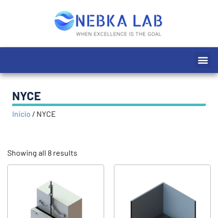
Ir
al
contenido
Me
NYCE
Inicio
/
NYCE
Showing all 8 results