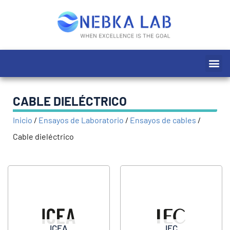
Ir
al
contenido
Me
CABLE DIELÉCTRICO
Inicio
/
Ensayos de Laboratorio
/
Ensayos de cables
/
Cable dieléctrico
ICEA
IEC